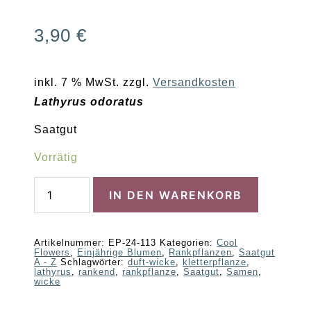
3,90
€
inkl. 7 % MwSt.
zzgl.
Versandkosten
Lathyrus odoratus
Saatgut
Vorrätig
Duftwicke
IN DEN WARENKORB
Menge
Artikelnummer:
EP-24-113
Kategorien:
Cool
Flowers
,
Einjährige Blumen
,
Rankpflanzen
,
Saatgut
A - Z
Schlagwörter:
duft-wicke
,
kletterpflanze
,
lathyrus
,
rankend
,
rankpflanze
,
Saatgut
,
Samen
,
wicke