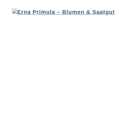
Erna
Entdecke unsere Bio-Blumen!
Primula
-
Blumen
&
Saatgut