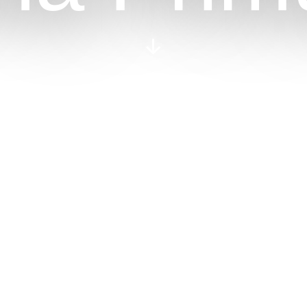
Nach
unten
scrollen