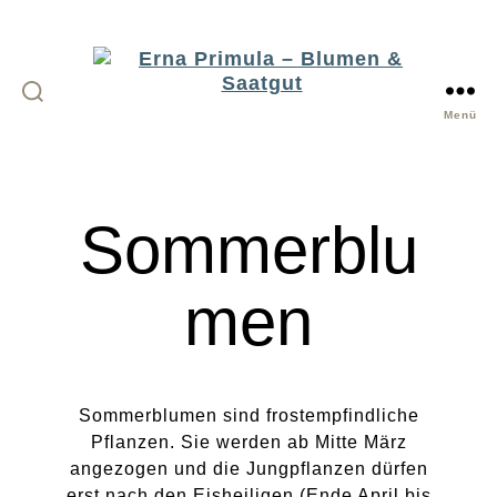
Menü
Erna
Primula
-
Sommerblu
Blumen
&
Saatgut
men
Sommerblumen sind frostempfindliche
Pflanzen. Sie werden ab Mitte März
angezogen und die Jungpflanzen dürfen
erst nach den Eisheiligen (Ende April bis