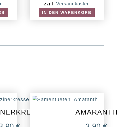
en
zzgl.
Versandkosten
RB
IN DEN WARENKORB
INERKRESSE
AMARANTH
3,90
€
3,90
€