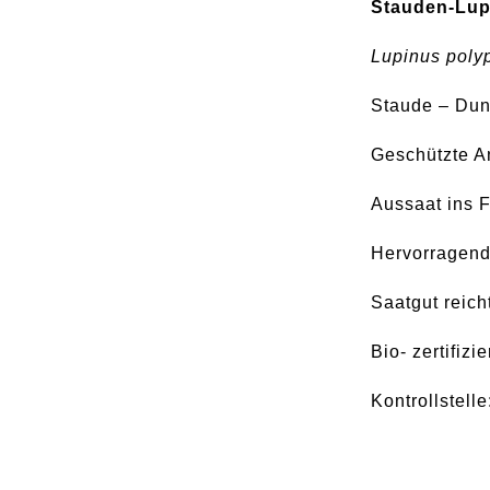
Stauden-Lup
Lupinus poly
Staude – Dun
Geschützte An
Aussaat ins F
Hervorragende
Saatgut reich
Bio- zertifizi
Kontrollstel