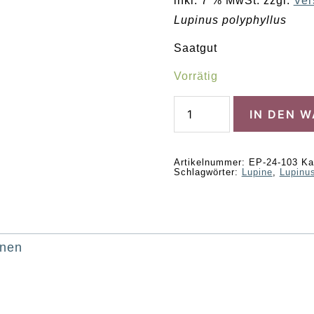
inkl. 7 % MwSt.
zzgl.
Ver
Lupinus polyphyllus
Saatgut
Vorrätig
Lupine
IN DEN 
Menge
Artikelnummer:
EP-24-103
Ka
Schlagwörter:
Lupine
,
Lupinu
onen