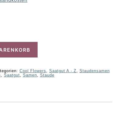
sandkosten
WARENKORB
tegorien:
Cool Flowers
,
Saatgut A - Z
,
Staudensamen
s
,
Saatgut
,
Samen
,
Staude