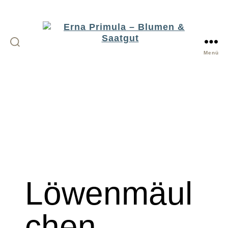
Menü
Erna
Primula
-
Blumen
&
Saatgut
Löwenmäul
chen