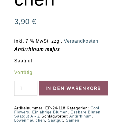
3,90
€
inkl. 7 % MwSt.
zzgl.
Versandkosten
Antirrhinum majus
Saatgut
Vorrätig
Löwenmäulchen
IN DEN WARENKORB
Menge
Artikelnummer:
EP-24-118
Kategorien:
Cool
Flowers
,
Einjährige Blumen
,
Essbare Blüten
,
Saatgut A - Z
Schlagwörter:
Antirrhinum
,
Löwenmäulchen
,
Saatgut
,
Samen