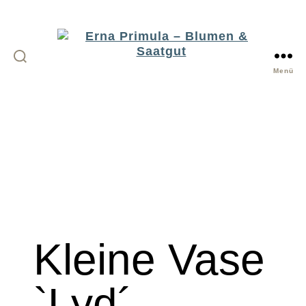
Menü
Erna
Primula
-
Blumen
&
Saatgut
Kleine Vase
`Lyd´