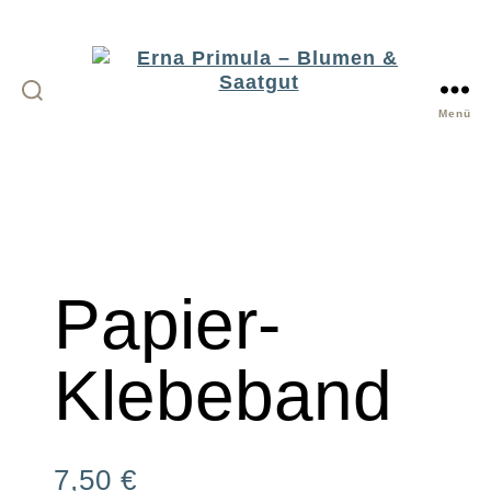
Menü
Erna
Primula
-
Blumen
&
Saatgut
Papier-
Klebeband
7,50
€