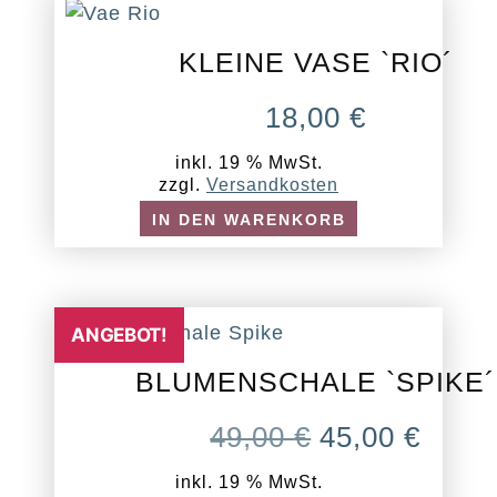
KLEINE VASE `RIO´
18,00
€
inkl. 19 % MwSt.
zzgl.
Versandkosten
IN DEN WARENKORB
ANGEBOT!
BLUMENSCHALE `SPIKE´
URSPRÜNG
AKT
49,00
€
45,00
€
PREIS
PREI
inkl. 19 % MwSt.