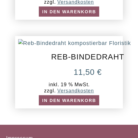
WAR:
IST:
zzgl.
Versandkosten
49,00 €
45,00
IN DEN WARENKORB
REB-BINDEDRAHT
11,50
€
inkl. 19 % MwSt.
zzgl.
Versandkosten
IN DEN WARENKORB