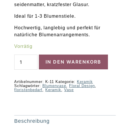
seidenmatter, kratzfester Glasur.
Ideal für 1-3 Blumenstiele.
Hochwertig, langlebig und perfekt für
natürliche Blumenarrangements.
Vorrätig
Kleine
IN DEN WARENKORB
Vase
`Huf
´
Menge
Artikelnummer:
K-11
Kategorie:
Keramik
Schlagwörter:
Blumenvase
,
Floral Design
,
floristenbedarf
,
Keramik
,
Vase
Beschreibung