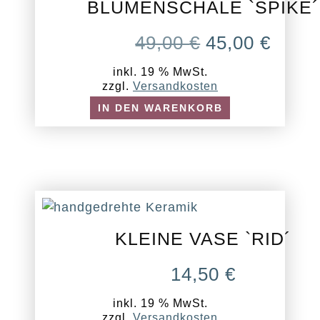
BLUMENSCHALE `SPIKE´
URSPRÜNG
AKT
49,00
€
45,00
€
PREIS
PREI
inkl. 19 % MwSt.
WAR:
IST:
zzgl.
Versandkosten
49,00 €
45,00
IN DEN WARENKORB
KLEINE VASE `RID´
14,50
€
inkl. 19 % MwSt.
zzgl.
Versandkosten