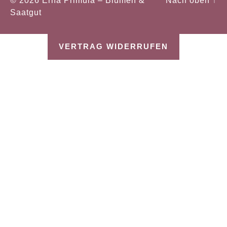
© 2026
Erna Primula – Blumen &
Nach oben
↑
Saatgut
VERTRAG WIDERRUFEN