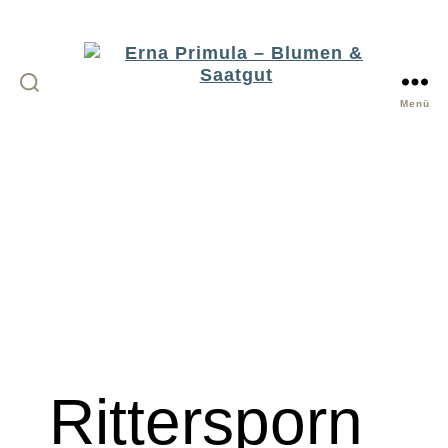
Menü
Erna
Primula
-
Blumen
&
Saatgut
Rittersporn