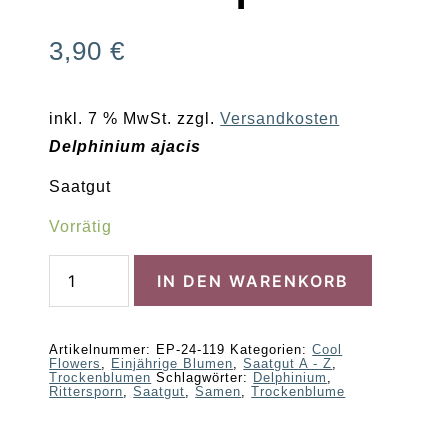
3,90
€
inkl. 7 % MwSt.
zzgl.
Versandkosten
Delphinium ajacis
Saatgut
Vorrätig
Rittersporn
IN DEN WARENKORB
Menge
Artikelnummer:
EP-24-119
Kategorien:
Cool
Flowers
,
Einjährige Blumen
,
Saatgut A - Z
,
Trockenblumen
Schlagwörter:
Delphinium
,
Rittersporn
,
Saatgut
,
Samen
,
Trockenblume