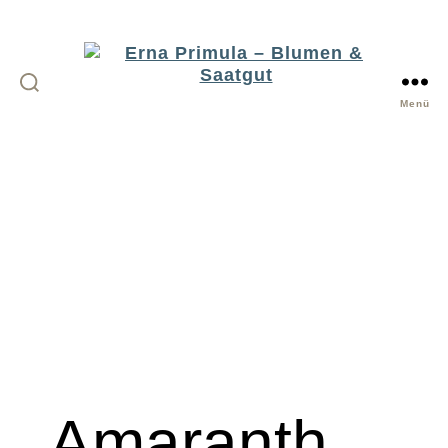
Menü
Erna
Primula
-
Blumen
&
Saatgut
Amaranth