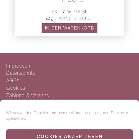
inkl. 7 % MwSt.
zzgl.
Versandkosten
IN DEN WARENKORB
Impressum
Datenschutz
AGBs
Cookies
Zahlung & Versand
Widerruf
Wir verwenden Cookies, um unsere Website und unseren Service zu
optimieren.
Facebook
Instagram
Mail
COOKIES AKZEPTIEREN