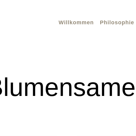
Willkommen
Philosophie
Blumensame