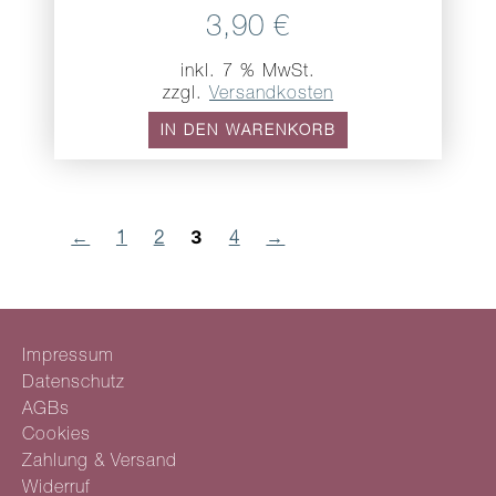
3,90
€
inkl. 7 % MwSt.
zzgl.
Versandkosten
IN DEN WARENKORB
3
←
1
2
4
→
Impressum
Datenschutz
AGBs
Cookies
Zahlung & Versand
Widerruf