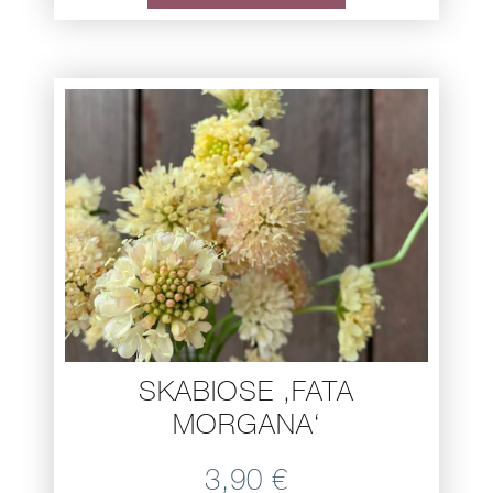
SKABIOSE ,FATA
MORGANA‘
3,90
€